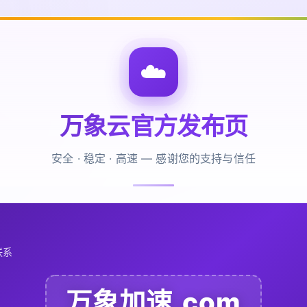
☁️
万象云官方发布页
安全 · 稳定 · 高速 — 感谢您的支持与信任
联系
万象加速.com